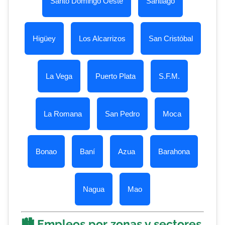
Santo Domingo Oeste
Santiago
Higüey
Los Alcarrizos
San Cristóbal
La Vega
Puerto Plata
S.F.M.
La Romana
San Pedro
Moca
Bonao
Baní
Azua
Barahona
Nagua
Mao
🏙️ Empleos por zonas y sectores